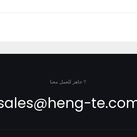
جاهز للعمل معنا？
sales@heng-te.co