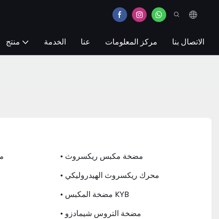
الاتصال بنا
مركز المعلومات
عنا
الخدمة
منتج
• مضخة مكبس ريكسروث
• 
• محرك ريكسروث الهيدروليكي
• مضخة المكبس KYB
• مضخة التروس شيمادزو