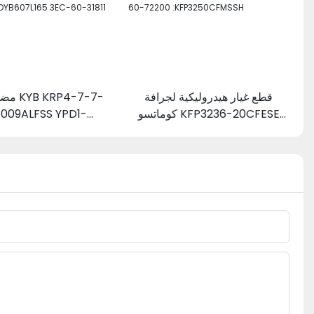
قطع غيار هيدروليكية لجرافة
مضخات 
كوماتسو KFP3236-20CFESE
1009ALFSS YPD1-
D2-L YP10-5.0D2H2-
23B-60-11102 234-60-72200
7L165 3EC-60-31811
:KFP3250CFMSSH