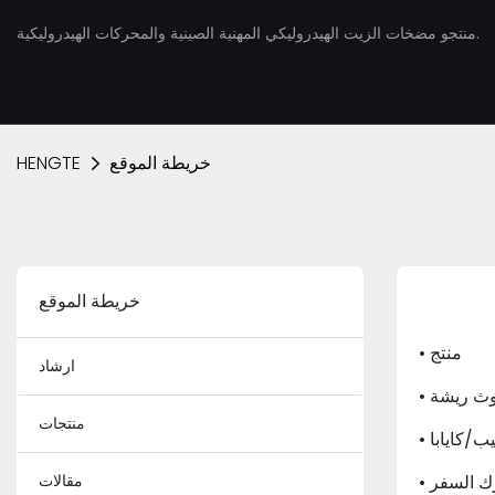
منتجو مضخات الزيت الهيدروليكي المهنية الصينية والمحركات الهيدروليكية.
خريطة الموقع
HENGTE
خريطة الموقع
• منتج
ارشاد
وث ريشة
منتجات
ب/كايابا
مقالات