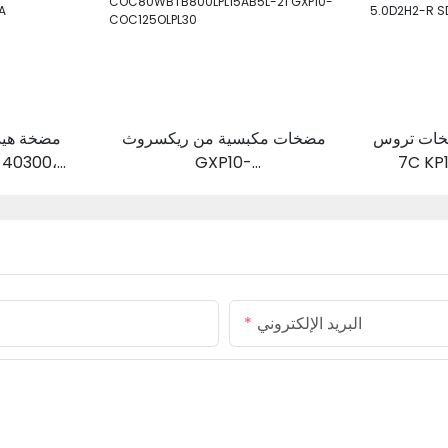
تروس KYB KRP4-7-7-
مضخات مكبسية من ريكسروث
مضخة هيدر
GXP10-
7C KP
2.52.5A2 
COC125MBTB125LPL30AB5L-
مجموعة م
R SDYB60
21 G/P10-
المجنزرة
COC80WBTB800LPL15AB5L-
21 GXP10-COC125OLPL30
البريد الإلكتروني