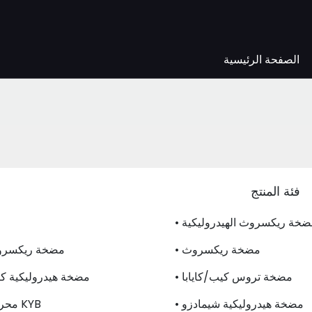
الصفحة الرئيسية
فئة المنتج
مضخة ريكسروث الهيدروليكية
• مضخة ريكسروث
• مضخة ريكسر
• مضخة تروس كيب/كايابا
• مضخة هيدروليكية كي
• مضخة هيدروليكية شيمادزو
• محرك السفر KYB