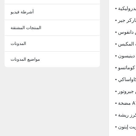
يدروليكية
أشرطة فيديو
اركر جير
المنتجات المشتقة
 دانفوس
ة المكبس
المدونات
دينيسون
مواضيع المدونات
ت كوماتسو
اواساكي
 جيروتور
كرز ريشة
يت إيتون