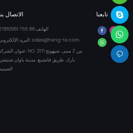
تابعنا
الاتصال بنا
الهاتف:86 755 27810961
sales@heng-te.com
البريد الإلكتروني:
عنوان الشركة: NO. 2171 من 2 مبنى. شيهو
بارك. طريق فانشنغ. مدينة باوان شنتشن
الصينية