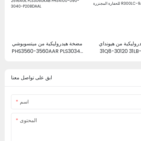
وليكية من هيونداي
مضخة هيدروليكية من ميتسوبوشي
PHS3560-3560AAR PLS3034-
31Q8-30120 31LB-40300،
ضخة مروحة للحفارة
3034-2516AGL PLS3060KAB
 R300LC-9A
PHS4100-090-3040-
P208DAAL
ابق على تواصل معنا
اسم
المحتوى