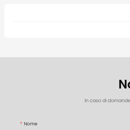
N
In caso di domande su
Nome