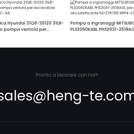
ica Hyundai 31Q8-30120 31LB-
Pompa a ingranaggi MITSUB
o pompa ventola per
PLS3060KABL PHS3031-2519AG
ingolato R300LC-9A
macchina per olio lubrifican
KRP4-27ABDDH
Pronto a lavorare con noi?
sales@heng-te.co