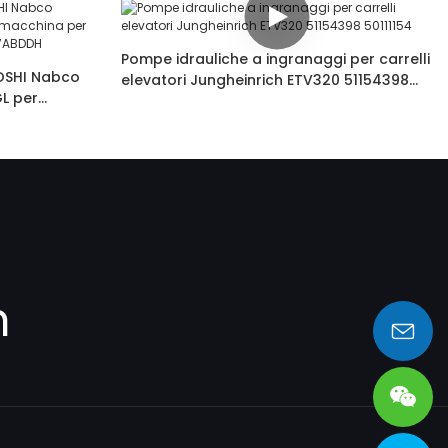
Pompe idrauliche a ingranaggi per carrelli
OSHI Nabco
elevatori Jungheinrich ETV320 51154398
L per
50111154
te 52•27R785
m
sales@heng-te.com