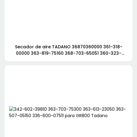
Secador de aire TADANO 36870360000 361-318-
00000 363-819-75160 368-703-65051 360-323-
49902